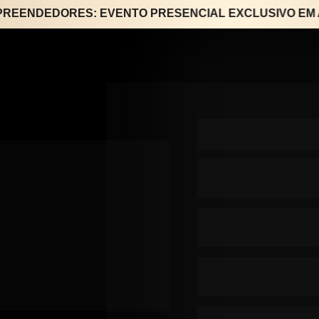
NDEDORES: EVENTO PRESENCIAL EXCLUSIVO EM AME
Entrada 
100% gratuita
APENAS
 no formulário
não 
uro, eles 
ra criá-lo