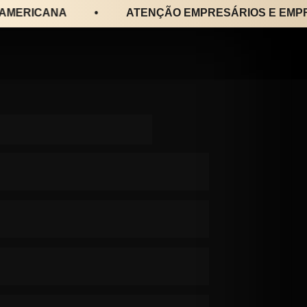
RICANA
•
ATENÇÃO EMPRESÁRIOS E EMPREEN
 para quem se inscrever 
 abaixo: