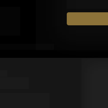
 
contro 
En
e, visão 
 Novembro às 19H30
 mentor há mais de 8 
ios e líderes a 