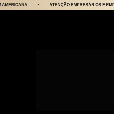
ERICANA
•
ATENÇÃO EMPRESÁRIOS E EMPREE
Os grandes 
empresários 
esperam o fut
se reúnem pa