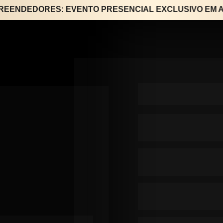
NDEDORES: EVENTO PRESENCIAL EXCLUSIVO EM AME
Entrada 
franca
para qu
biente 
formulário abaixo:
gócios 
eriência que 