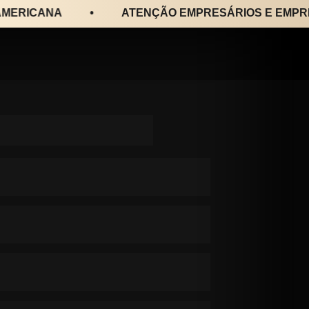
RICANA
•
ATENÇÃO EMPRESÁRIOS E EMPREEN
em se inscrever 
APENAS
 no 