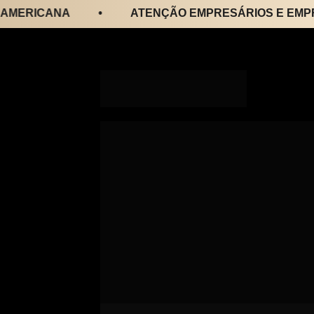
ERICANA
•
ATENÇÃO EMPRESÁRIOS E EMPREE
Existe um am
onde líderes 
expandem ne
e recuperam 
liberdade.
No dia 05/11, você terá uma exp